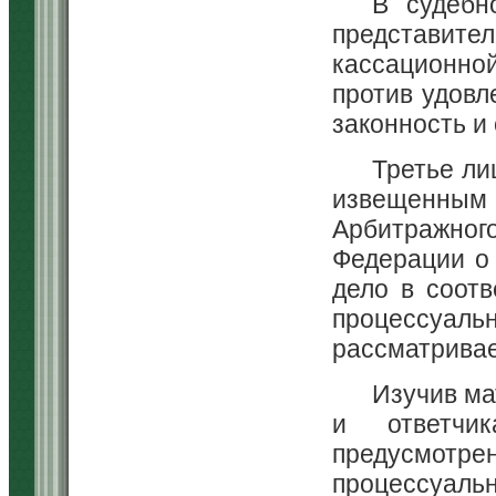
В судебн
представите
кассационно
против удовл
законность и
Третье ли
извещенным
Арбитражно
Федерации о 
дело в соотв
процессуа
рассматривает
Изучив ма
и ответчи
предусмо
процессуал