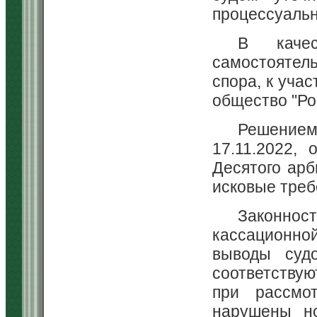
процессуальн
В качес
самостояте
спора, к уча
общество "Ро
Решением
17.11.2022,
Десятого арб
исковые треб
Законнос
кассационно
выводы суд
соответствую
при рассмо
нарушены но