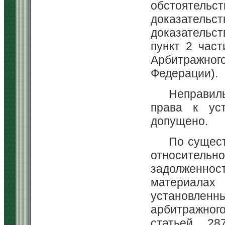
обстоятель
доказательст
доказательств
пункт 2 част
Арбитражно
Федерации).
Неправил
права к ус
допущено.
По сущест
относител
задолженнос
материалах
установленн
арбитражного
статьей 28