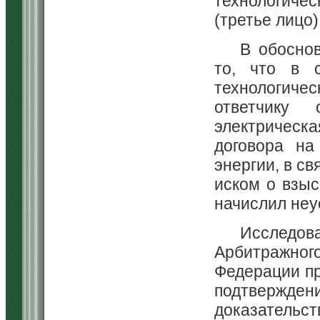
технологиче
(третье лицо)
В обосно
то, что в 
технологич
ответчику 
электрическ
договора на
энергии, в св
иском о взыс
начислил неу
Исследов
Арбитражно
Федерации п
подтверж
доказательств