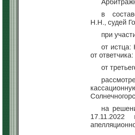
Арбитражн
в состав
Н.Н., судей Г
при участ
от истца: 
от ответчика:
от третьег
рассмотр
кассационну
Солнечногорс
на решен
17.11.2022
апелляционно