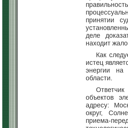
правильно
процессуаль
принятии су
установленн
деле доказа
находит жало
Как следу
истец являет
энергии на
области.
Ответчи
объектов эл
адресу: Мос
округ, Солн
приема-пе