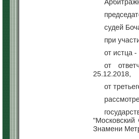
Арбитражн
председат
судей Боч
при участ
от истца -
от ответ
25.12.2018,
от третьег
рассмотре
государст
"Московский
Знамени Метр