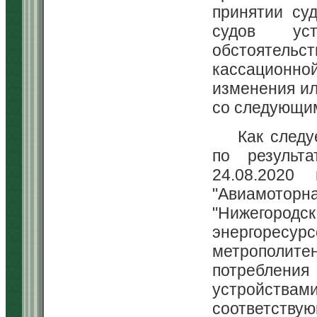
принятии су
судов ус
обстоятельст
кассационн
изменения ил
со следующи
Как следу
по результа
24.08.2020
"Авиамото
"Нижегоро
энергоресур
метрополит
потреблени
устройства
соответств