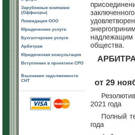
присоедине
Зарубежные компании
заключенног
(Оффшоры)
удовлетвор
Ликвидация ООО
энергоприн
Юридические услуги
надлежащим 
Бухгалтерские услуги
общества.
Арбитраж
Юридическая консультация
АРБИТР
Вступление в проектное СРО
Взыскание задолженности
от 29 ноя
СНТ
Резолютив
2021 года
Полный те
года