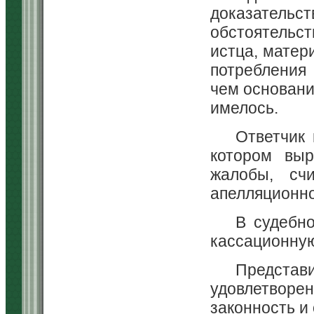
доказатель
обстоятельс
истца, матер
потребления 
чем основани
имелось.
Ответчик 
котором выр
жалобы, сч
апелляционно
В судебн
кассационную
Предст
удовлетвор
законность и