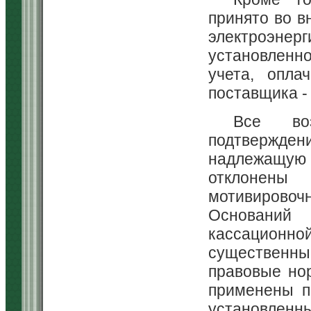
принято во в
электроэнер
установленно
учета, опла
поставщика -
Все во
подтвержден
надлежащую
отклонены
мотивирово
Оснований 
кассационной
существенны
правовые но
применены п
установленн