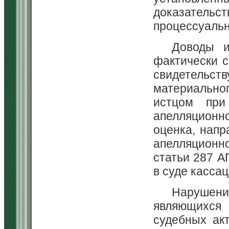
доказатель
процессуальн
Доводы и
фактически с
свидетельст
материально
истцом при
апелляционн
оценка, напр
апелляционно
статьи 287 А
в суде касса
Нарушен
являющихс
судебных ак