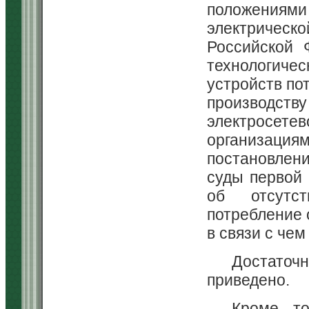
положениям
электрическо
Российской 
технологич
устройств по
производств
электросет
организациям
постановлен
суды первой
об отсутст
потребление 
в связи с че
Достаточ
приведено.
Кроме то