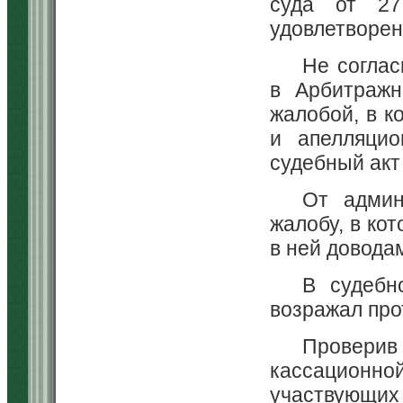
суда от 27
удовлетворен
Не соглас
в Арбитражн
жалобой, в к
и апелляцио
судебный акт
От админ
жалобу, в ко
в ней довода
В судебн
возражал про
Провер
кассационно
участвующих