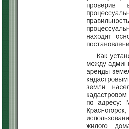
проверив 
процессуа
правильно
процессуаль
находит осн
постановлени
Как устан
между админ
аренды земел
кадастровым 
земли насе
кадастровом 
по адресу: М
Красногорск,
использован
жилого дом