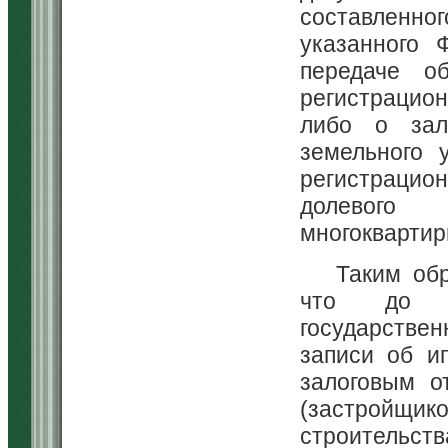
составленн
указанного 
передаче об
регистрацио
либо о зал
земельного 
регистраци
долевого 
многоквартир
Таким об
что до п
государстве
записи об и
залоговым о
(застройщико
строительств