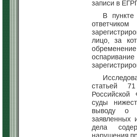
записи в ЕГР
В пункте
ответчиком
зарегистрир
лицо, за ко
обременение
оспаривани
зарегистриро
Исследов
статьей 71
Российской 
суды нижес
выводу о н
заявленных 
дела содер
нарушения пр