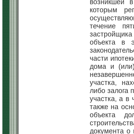
возникшей в
которым рег
осуществляю
течение пя
застройщик
объекта в э
законодател
части ипотек
дома и (или
незавершенно
участка, на
либо залога 
участка, а в
также на осн
объекта дол
строительст
документа о 