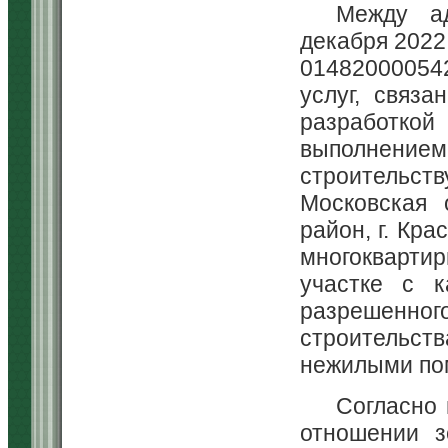
Между а
декабря 2022
01482000054
услуг, связ
разработко
выполнени
строительст
Московская 
район, г. Кра
многокварти
участке с к
разрешенног
строительст
нежилыми по
Согласно 
отношении з