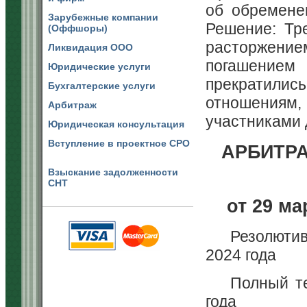
об обремене
Зарубежные компании
Решение: Тре
(Оффшоры)
расторжени
Ликвидация ООО
погашение
Юридические услуги
прекратили
Бухгалтерские услуги
отношения
Арбитраж
участниками 
Юридическая консультация
Вступление в проектное СРО
АРБИТР
Взыскание задолженности
СНТ
от 29 ма
Резолютив
2024 года
Полный те
года