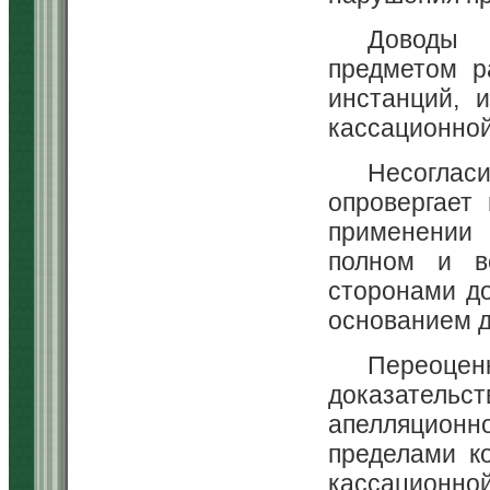
Доводы 
предметом р
инстанций, 
кассационной
Несогласи
опровергает
применении 
полном и вс
сторонами до
основанием д
Переоц
доказатель
апелляционн
пределами к
кассационно