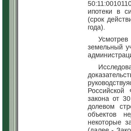
50:11:00101
ипотеки в си
(срок действ
года).
Усмотрев
земельный уч
администраци
Исследова
доказатель
руководств
Российской 
закона от 3
долевом стр
объектов н
некоторые з
(далее - Зак