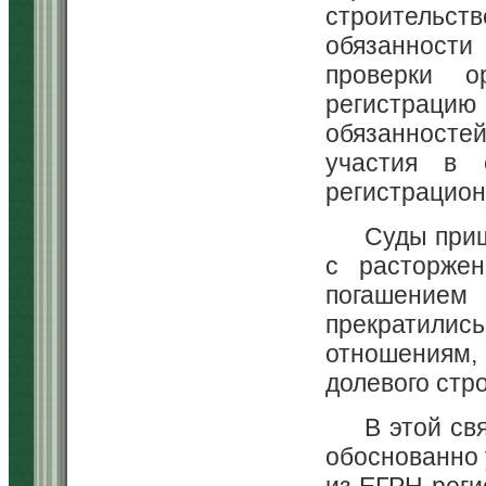
строительст
обязанности
проверки о
регистраци
обязанност
участия в 
регистрацион
Суды приш
с расторжен
погашением
прекратили
отношениям,
долевого стр
В этой св
обоснованно 
из ЕГРН реги