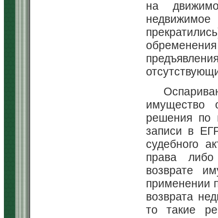
на движимо
недвижимое 
прекратились
обременен
предъявлени
отсутствующ
Оспариван
имущество о
решения по 
записи в ЕГ
судебного а
права либо
возврате им
применении п
возврата нед
то такие ре