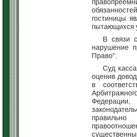
правопреемн
обязанносте
гостиницы я
пытающихся у
В связи 
нарушение п
Право".
Суд касса
оценив довод
в соответс
Арбитражно
Федерации, 
законодатель
правильно 
правоотноше
существенны