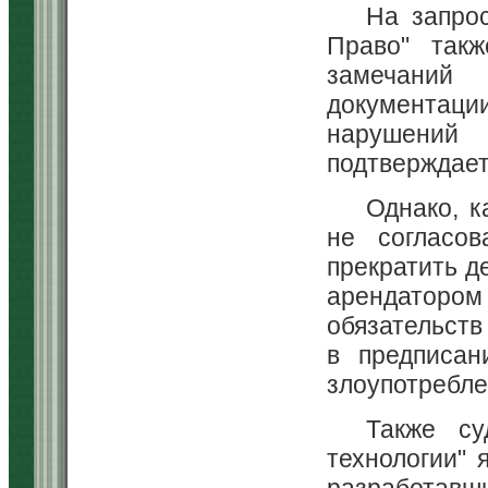
На запро
Право" так
замечаний
документаци
нарушений
подтверждает
Однако, к
не согласов
прекратить д
арендаторо
обязательств
в предписан
злоупотребле
Также су
технологии" 
разработавш