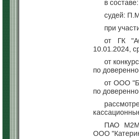
в составе
судей: П.
при участ
от ГК "А
10.01.2024, с
от конкур
по довереннос
от ООО "Б
по довереннос
рассмот
кассационны
ПАО М2М 
ООО "Катерин