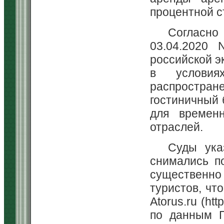
процентной с
Согласн
03.04.2020 
российской э
в условия
распростра
гостиничный 
для временн
отраслей.
Суды ука
снимались по
существенно
туристов, чт
Atorus.ru (ht
по данным П