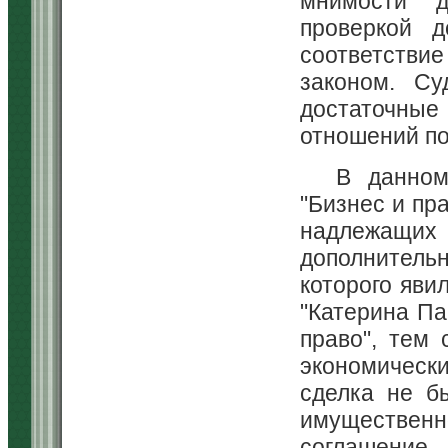
мнимости д
проверкой д
соответстви
законом. Су
достаточные
отношений по
В данном
"Бизнес и пр
надлежащих 
дополнитель
которого яв
"Катерина Па
право", тем
экономически
сделка не б
имущественно
соглашение,