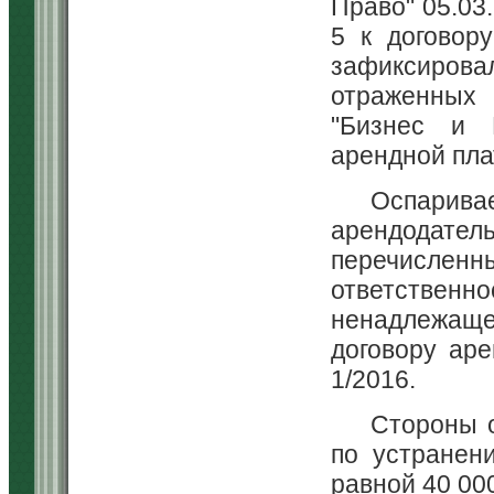
Право" 05.03
5 к договор
зафиксирова
отраженных
"Бизнес и 
арендной пла
Оспарив
арендодатель
перечисленны
ответственн
ненадлежаще
договору ар
1/2016.
Стороны 
по устранен
равной 40 00