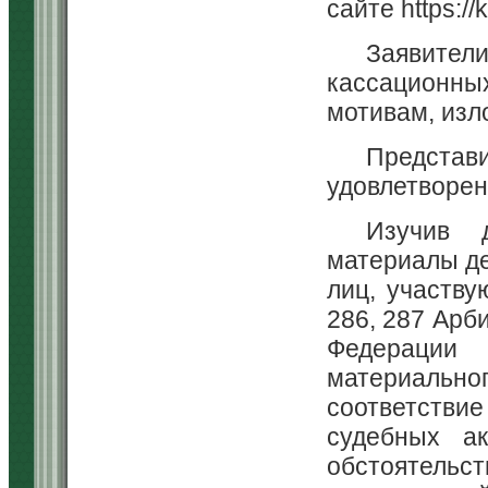
сайте https://k
Заявите
кассационн
мотивам, изл
Предста
удовлетворен
Изучив 
материалы де
лиц, участву
286, 287 Арб
Федерации 
материальн
соответств
судебных ак
обстоятельст