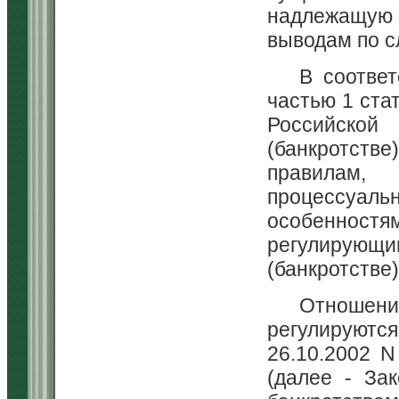
надлежащую
выводам по 
В соответ
частью 1 ста
Российской
(банкротств
правилам
процессуал
особенностя
регулирую
(банкротстве)
Отношен
регулируются
26.10.2002 N
(далее - За