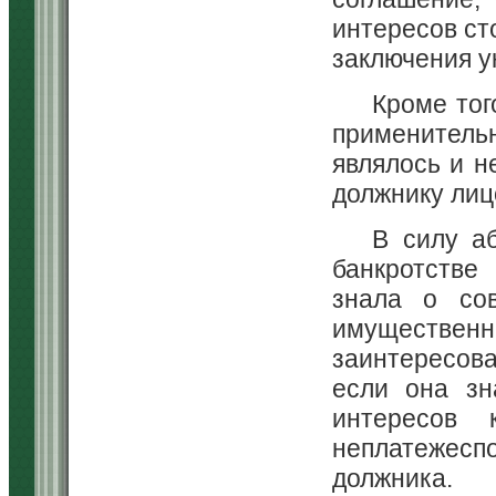
интересов ст
заключения у
Кроме тог
применитель
являлось и н
должнику лиц
В силу аб
банкротстве
знала о со
имущественн
заинтересов
если она зн
интересов 
неплатежесп
должника.