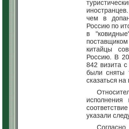
туристичес
иностранцев.
чем в допан
Россию по ит
в "ковидны
поставщиком
китайцы сов
Россию. В 2
842 визита с
были сняты 
сказаться на
Относит
исполнения
соответстви
указали след
Согласн