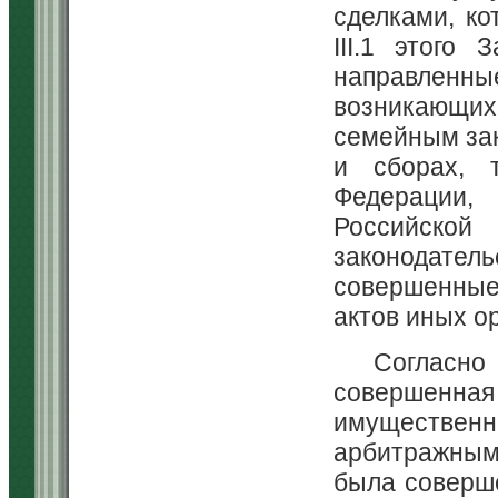
сделками, ко
III.1 этого
направленные
возникающих
семейным зак
и сборах, т
Федерации
Российск
законодатель
совершенные
актов иных о
Согласно 
совершенна
имущественн
арбитражным
была соверше