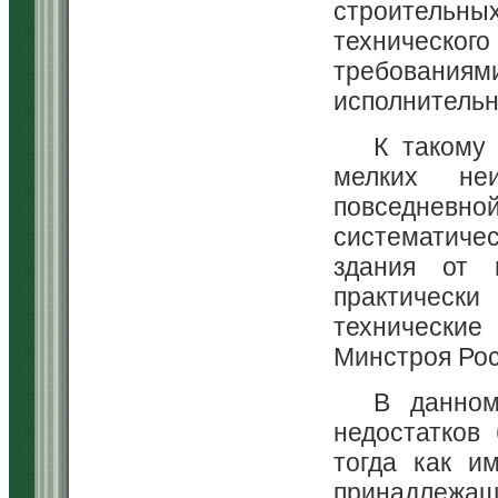
строительны
технического
требованиям
исполнительно
К такому 
мелких неи
повседнев
систематич
здания от 
практическ
технически
Минстроя Рос
В данном
недостатков
тогда как и
принадлежащ