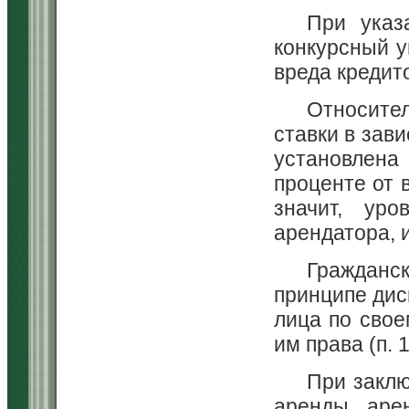
При указ
конкурсный 
вреда кредит
Относител
ставки в зав
установлен
проценте от 
значит, ур
арендатора, и
Граждан
принципе дис
лица по сво
им права (п. 1
При заклю
аренды аре