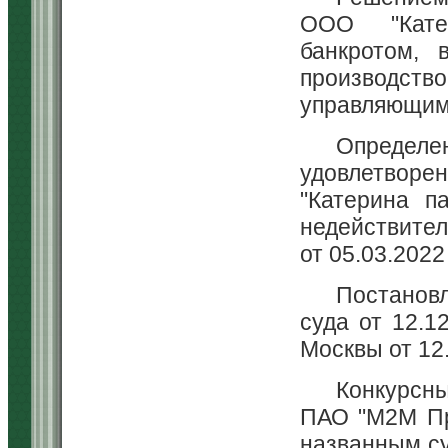
ООО "Кате
банкротом, 
производст
управляющим 
Определ
удовлетворе
"Катерина п
недействител
от 05.03.2022
Постановл
суда от 12.1
Москвы от 12
Конкурсны
ПАО "М2М Пр
названным с