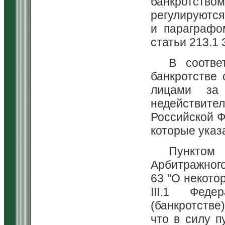
банкротство
регулируются г
и параграфо
статьи 213.1 
В соотве
банкротстве
лицами за
недействител
Российской Ф
которые указ
Пункто
Арбитражного
63 "О некото
III.1 Феде
(банкротстве
что в силу п